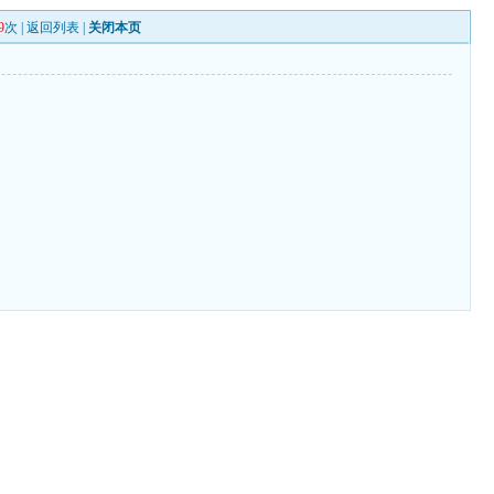
9
次 |
返回列表
|
关闭本页