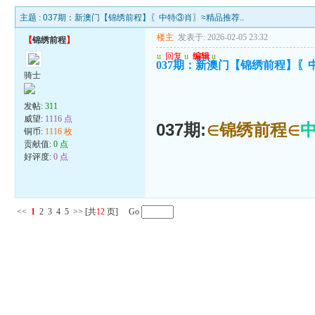
主题 :
037期：新澳门【锦绣前程】〖中特③肖〗≈精品推荐..
楼主
发表于: 2026-02-05 23:32
【
锦绣前程
】
u
回复
u
编辑
u
037期：新澳门【锦绣前程】〖中
骑士
发帖:
311
威望:
1116 点
037期:
∈锦绣前程∈
铜币:
1116 枚
贡献值:
0 点
好评度:
0 点
<<
1
2
3
4
5
>>
[共
12
页] Go