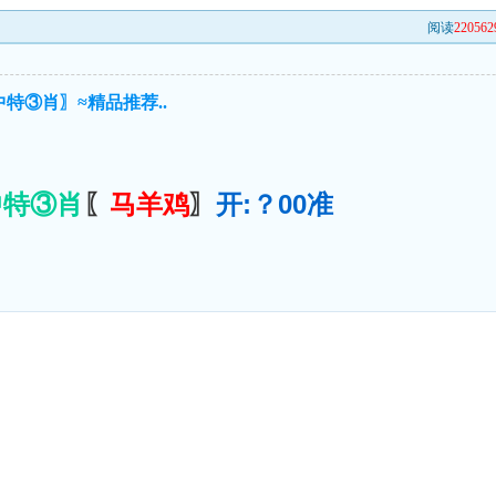
阅读
220562
特③肖〗≈精品推荐..
中特③肖
〖
马羊鸡
〗
开:？00准