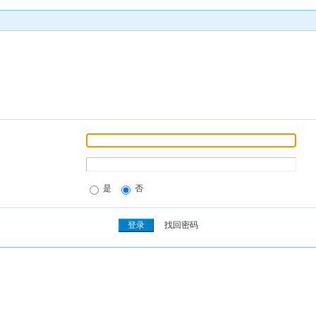
是
否
找回密码