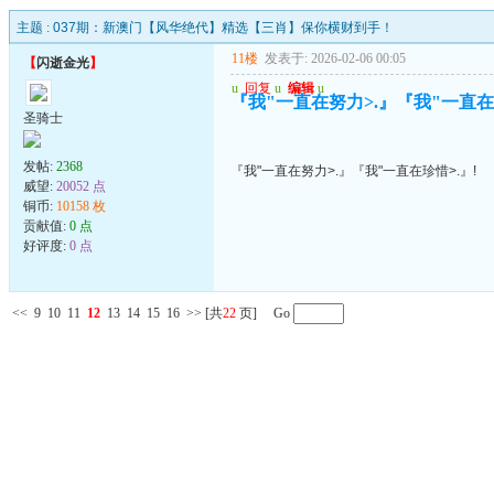
主题 :
037期：新澳门【风华绝代】精选【三肖】保你横财到手！
11楼
发表于: 2026-02-06 00:05
【
闪逝金光
】
u
回复
u
编辑
u
『我"一直在努力>.』『我"一直在珍
圣骑士
发帖:
2368
『我"一直在努力>.』『我"一直在珍惜>.』!
威望:
20052 点
铜币:
10158 枚
贡献值:
0 点
好评度:
0 点
<<
9
10
11
12
13
14
15
16
>>
[共
22
页] Go