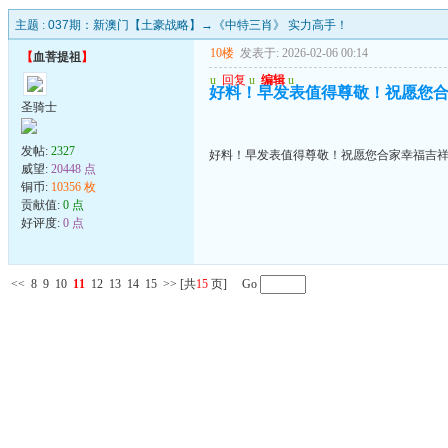
主题 :
037期：新澳门【土豪战略】→《中特三肖》 实力高手！
10楼
发表于: 2026-02-06 00:14
【
血菩提祖
】
u
回复
u
编辑
u
好料！早发表值得尊敬！祝愿您
圣骑士
发帖:
2327
好料！早发表值得尊敬！祝愿您合家幸福吉
威望:
20448 点
铜币:
10356 枚
贡献值:
0 点
好评度:
0 点
<<
8
9
10
11
12
13
14
15
>>
[共
15
页] Go