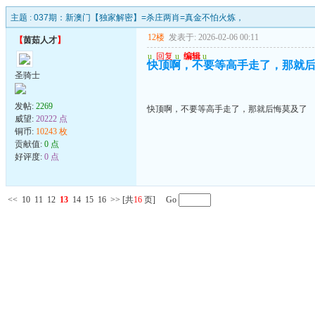
主题 :
037期：新澳门【独家解密】=杀庄两肖=真金不怕火炼，
12楼
发表于: 2026-02-06 00:11
【
茵茹人才
】
u
回复
u
编辑
u
快顶啊，不要等高手走了，那就
圣骑士
发帖:
2269
快顶啊，不要等高手走了，那就后悔莫及了
威望:
20222 点
铜币:
10243 枚
贡献值:
0 点
好评度:
0 点
<<
10
11
12
13
14
15
16
>>
[共
16
页] Go