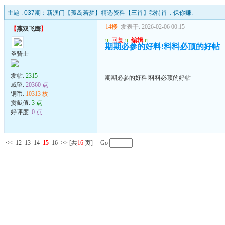
主题 :
037期：新澳门【孤岛若梦】精选资料【三肖】我特肖，保你赚.
14楼
发表于: 2026-02-06 00:15
【
燕双飞鹰
】
u
回复
u
编辑
u
期期必参的好料!料料必顶的好帖
圣骑士
发帖:
2315
期期必参的好料!料料必顶的好帖
威望:
20360 点
铜币:
10313 枚
贡献值:
3 点
好评度:
0 点
<<
12
13
14
15
16
>>
[共
16
页] Go