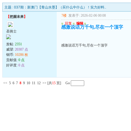
主题 :
037期：新澳门【青山水墨】（买什么中什么）！实力好料..
7楼
发表于: 2026-02-06 00:08
【
把握未来
】
u
回复
u
编辑
u
感激说话万千句,尽在一个顶字
圣骑士
发帖:
2351
感激说话万千句,尽在一个顶字
威望:
20307 点
铜币:
10286 枚
贡献值:
0 点
好评度:
0 点
<<
5
6
7
8
9
10
11
12
>>
[共
15
页] Go