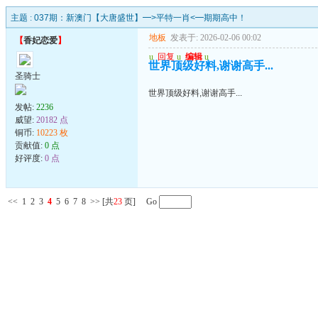
主题 :
037期：新澳门【大唐盛世】━>平特一肖<━期期高中！
地板
发表于: 2026-02-06 00:02
【
香妃恋爱
】
u
回复
u
编辑
u
世界顶级好料,谢谢高手...
圣骑士
世界顶级好料,谢谢高手...
发帖:
2236
威望:
20182 点
铜币:
10223 枚
贡献值:
0 点
好评度:
0 点
<<
1
2
3
4
5
6
7
8
>>
[共
23
页] Go