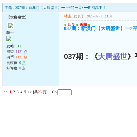
主题 :
037期：新澳门【大唐盛世】━>平特一肖<━期期高中！
楼主
发表于: 2026-02-05 23:31
【
大唐盛世
】
u
回复
u
编辑
u
037期：新澳门【大唐盛世】━>
骑士
发帖:
311
威望:
1121 点
037期：《
大唐盛世
》
铜币:
1121 枚
贡献值:
0 点
好评度:
0 点
<<
1
2
3
4
5
>>
[共
23
页] Go