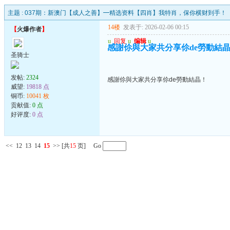
主题 :
037期：新澳门【成人之善】━精选资料【四肖】我特肖，保你横财到手！
14楼
发表于: 2026-02-06 00:15
【
火爆作者
】
u
回复
u
编辑
u
感謝伱與大家共分享伱de勞動結
圣骑士
发帖:
2324
感謝伱與大家共分享伱de勞動結晶！
威望:
19818 点
铜币:
10041 枚
贡献值:
0 点
好评度:
0 点
<<
12
13
14
15
>>
[共
15
页] Go