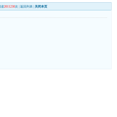
阅读
2011230
次 |
返回列表
|
关闭本页