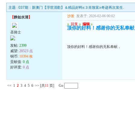
主题 :
037期：新澳门【浮世清歡】＆精品好料≤３肖致富≥奇迹再次发生.
沙发
发表于: 2026-02-06 00:02
【
静如水清
】
u
回复
u
编辑
u
顶你的好料！感谢你的无私奉献
圣骑士
发帖:
2399
顶你的好料！感谢你的无私奉献，
威望:
20523 点
铜币:
10394 枚
贡献值:
0 点
好评度:
0 点
<<
1
2
3
4
5
6
>>
[共
11
页] Go