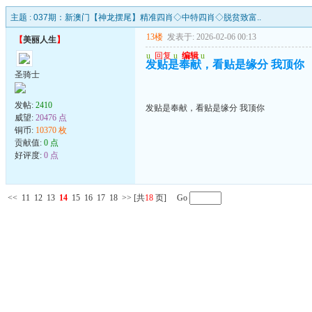
主题 :
037期：新澳门【神龙摆尾】精准四肖◇中特四肖◇脱贫致富..
13楼
发表于: 2026-02-06 00:13
【
美丽人生
】
u
回复
u
编辑
u
发贴是奉献，看贴是缘分 我顶你
圣骑士
发帖:
2410
发贴是奉献，看贴是缘分 我顶你
威望:
20476 点
铜币:
10370 枚
贡献值:
0 点
好评度:
0 点
<<
11
12
13
14
15
16
17
18
>>
[共
18
页] Go