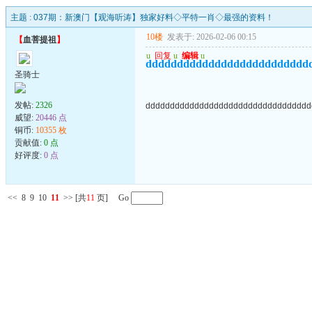
主题 :
037期：新澳门【观海听涛】独家好料◇平特一肖◇最强的资料！
10楼
发表于: 2026-02-06 00:15
【
血菩提祖
】
u
回复
u
编辑
u
dddddddddddddddddddddddddd
圣骑士
发帖:
2326
dddddddddddddddddddddddddddddddddd
威望:
20446 点
铜币:
10355 枚
贡献值:
0 点
好评度:
0 点
<<
8
9
10
11
>>
[共
11
页] Go