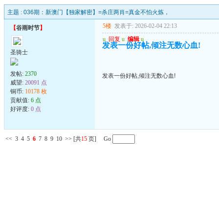
主题 :
036期：新澳门【独家解密】=杀庄两肖=真金不怕火炼，
5楼
发表于: 2026-02-04 22:13
【
谷雨时节
】
u
回复
u
编辑
u
发表一份好帖,倾注无数心血!
圣骑士
发帖:
2370
发表一份好帖,倾注无数心血!
威望:
20091 点
铜币:
10178 枚
贡献值:
6 点
好评度:
0 点
<<
3
4
5
6
7
8
9
10
>>
[共
15
页] Go