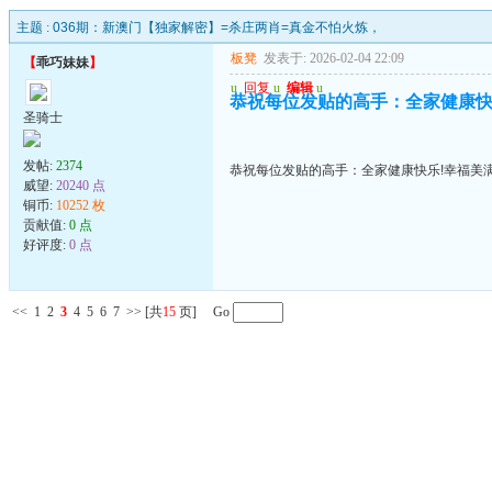
主题 :
036期：新澳门【独家解密】=杀庄两肖=真金不怕火炼，
板凳
发表于: 2026-02-04 22:09
【
乖巧妹妹
】
u
回复
u
编辑
u
恭祝每位发贴的高手：全家健康快乐
圣骑士
发帖:
2374
恭祝每位发贴的高手：全家健康快乐!幸福美满
威望:
20240 点
铜币:
10252 枚
贡献值:
0 点
好评度:
0 点
<<
1
2
3
4
5
6
7
>>
[共
15
页] Go