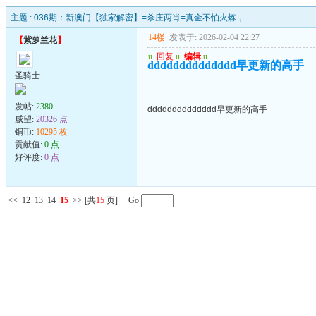
主题 :
036期：新澳门【独家解密】=杀庄两肖=真金不怕火炼，
14楼
发表于: 2026-02-04 22:27
【
紫萝兰花
】
u
回复
u
编辑
u
dddddddddddddd早更新的高手
圣骑士
发帖:
2380
dddddddddddddd早更新的高手
威望:
20326 点
铜币:
10295 枚
贡献值:
0 点
好评度:
0 点
<<
12
13
14
15
>>
[共
15
页] Go