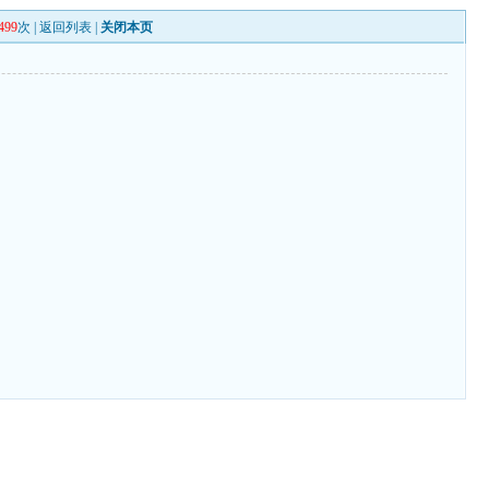
499
次 |
返回列表
|
关闭本页