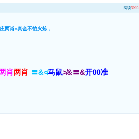
阅读
3029
杀庄两肖=真金不怕火炼，
两肖
两肖
〓&≮
马鼠
≯&〓&
开00准