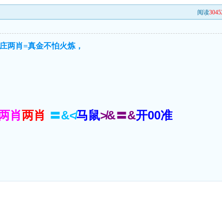
阅读
3045
杀庄两肖=真金不怕火炼，
两肖
两肖
〓&≮
马鼠
≯&〓&
开00准