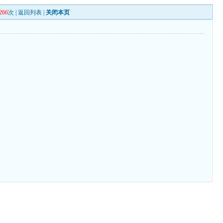
266
次 |
返回列表
|
关闭本页